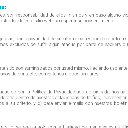
as:
tes, son responsabilidad de ellos mismos y en caso alguno vi
strador de este sitio web, sin esperar su consentimiento.
uridad, por la privacidad de su información y por el respeto a s
mos excluídos de sufrir algún ataque por parte de hackers o u
e sitio son suministrados por usted mismo, haciendo uso enter
ios de contacto, comentarios u otros similares.
uerdo con la Política de Privacidad aquí consignada, nos autor
derarlo dentro de nuestras estadísticas de tráfico, incrementan
los a su criterio, y d) para enviar e-mails con nuestros bole
e sitio, se realiza solo con la finalidad de mantenerles un si