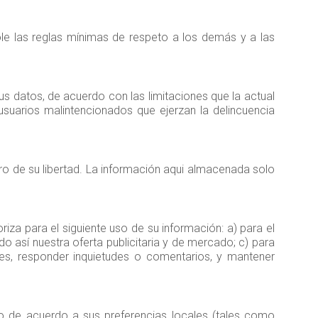
ole las reglas mínimas de respeto a los demás y a las
us datos, de acuerdo con las limitaciones que la actual
suarios malintencionados que ejerzan la delincuencia
o de su libertad. La información aqui almacenada solo
iza para el siguiente uso de su información: a) para el
do así nuestra oferta publicitaria y de mercado; c) para
tines, responder inquietudes o comentarios, y mantener
tio de acuerdo a sus preferencias locales (tales como