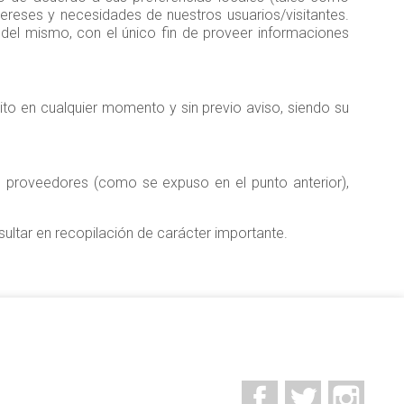
tereses y necesidades de nuestros usuarios/visitantes.
el mismo, con el único fin de proveer informaciones
crito en cualquier momento y sin previo aviso, siendo su
s proveedores (como se expuso en el punto anterior),
ultar en recopilación de carácter importante.
Facebook
Twitter
Insta