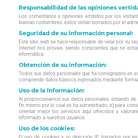
Responsabilidad de las opiniones vertid
Los comentarios y opiniones emitidos por los visitan
buenas costumbres, éstos serían borrados por el admini
Seguridad de su información personal:
Este sitio web se hace responsable de velar por su seg
Internet nos provee, siendo conscientes que no esta
informática.
Obtención de su información:
Todos sus datos personales que ha consignados en est
comprende datos básicos ingresados mediante formular
Uso de la información:
Al proporcionarnos sus datos personales, estando de ac
fin mismo por lo cual se ha suministrado; b) para consi
orientar mejor los servicios aquí ofrecidos y valorar
informado a nuestros usuarios.
Uso de los cookies:
El uso de cookies y su dirección IP, tomados por est