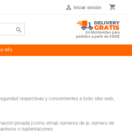
shopping_cart

Iniciar sesión

En Montevideo para
pedidos a partir de 3500$
s info
 seguridad respectivas y concernientes a todo sitio web,
ormación privada (como email, números de ip, número de
 hackeos o suplantaciones.